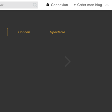
Connexion
+
Créer mon blog
usiques Improvisées
Concert
Spectacle