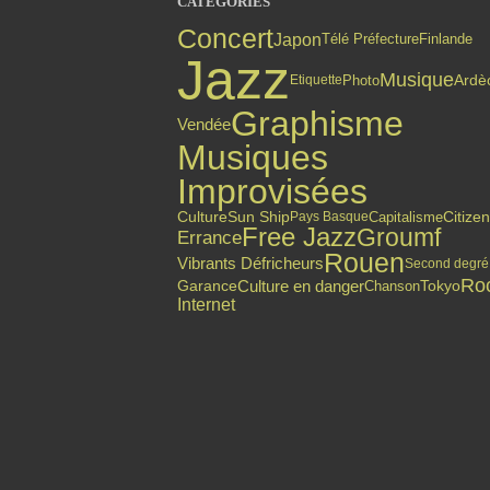
CATÉGORIES
Concert
Japon
Finlande
Télé Préfecture
Jazz
Musique
Photo
Ardè
Etiquette
Graphisme
Vendée
Musiques
Improvisées
Citize
Culture
Sun Ship
Capitalisme
Pays Basque
Free Jazz
Groumf
Errance
Rouen
Vibrants Défricheurs
Second degré
Ro
Culture en danger
Garance
Chanson
Tokyo
Internet
Top articles