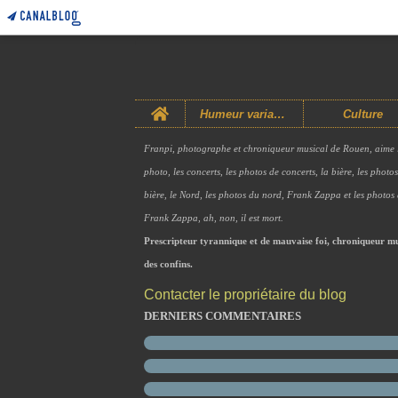
Home
Humeur variable
Culture
Franpi, photographe et chroniqueur musical de Rouen, aime 
photo, les concerts, les photos de concerts, la bière, les photo
bière, le Nord, les photos du nord, Frank Zappa et les photos
Frank Zappa, ah, non, il est mort.
Prescripteur tyrannique et de mauvaise foi, chroniqueur mu
des confins.
Contacter le propriétaire du blog
DERNIERS COMMENTAIRES