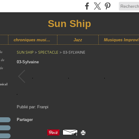
Sun Ship
chroniques musicales
Jazz
M
SUN SHIP
>
SPECTACLE
>
03-SYLVAINE
la
s de
03-Sylvaine
 de
sical
Publié par: Franpi
Partager