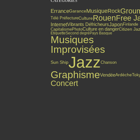
CATÉGORIES
Grou
Errance
Musique
Rock
Garance
Rouen
Free J
Culture
Télé Préfecture
Internet
Japon
Vibrants Défricheurs
Finlande
Culture en danger
Citizen Ja
Capitalisme
Photo
Etiquette
Second degré
Pays Basque
Musiques
Improvisées
Jazz
Sun Ship
Chanson
Graphisme
Vendée
Ardèche
Tok
Concert
Top articles