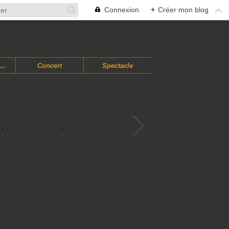
Connexion
+
Créer mon blog
usiques Improvisées
Concert
Spectacle