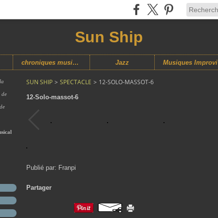
Sun Ship
chroniques musicales
Jazz
M
SUN SHIP
>
SPECTACLE
>
12-SOLO-MASSOT-6
la
s de
12-Solo-massot-6
 de
sical
Publié par: Franpi
Partager