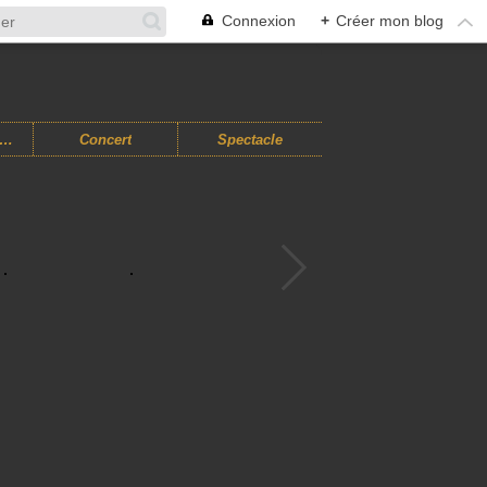
Connexion
+
Créer mon blog
usiques Improvisées
Concert
Spectacle