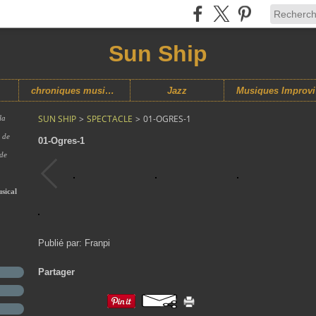
Sun Ship
chroniques musicales
Jazz
M
SUN SHIP
>
SPECTACLE
>
01-OGRES-1
la
s de
01-Ogres-1
 de
sical
Publié par: Franpi
Partager