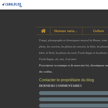
Home
Humeur variable
Culture
Franpi, photographe et chroniqueur musical de Rouen, aime 
photo, les concerts, les photos de concerts, la bière, les photo
bière, le Nord, les photos du nord, Frank Zappa et les photos
Frank Zappa, ah, non, il est mort.
Prescripteur tyrannique et de mauvaise foi, chroniqueur mu
des confins.
Contacter le propriétaire du blog
DERNIERS COMMENTAIRES