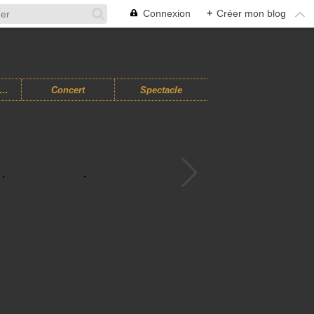
Connexion
+
Créer mon blog
usiques Improvisées
Concert
Spectacle