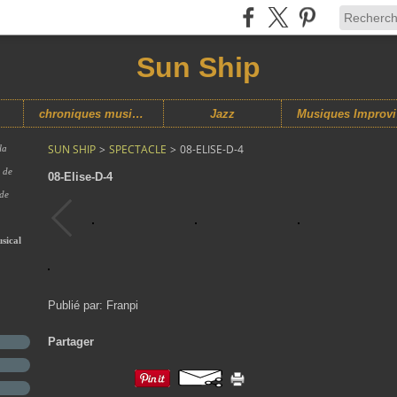
Sun Ship
chroniques musicales
Jazz
M
SUN SHIP
>
SPECTACLE
>
08-ELISE-D-4
la
s de
08-Elise-D-4
 de
sical
Publié par: Franpi
Partager