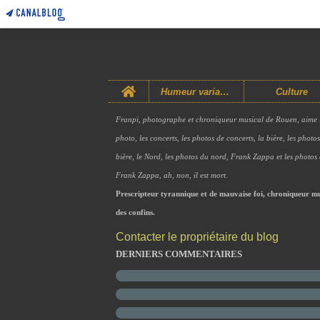
Home
Humeur variable
Culture
Franpi, photographe et chroniqueur musical de Rouen, aime 
photo, les concerts, les photos de concerts, la bière, les photo
bière, le Nord, les photos du nord, Frank Zappa et les photos
Frank Zappa, ah, non, il est mort.
Prescripteur tyrannique et de mauvaise foi, chroniqueur mu
des confins.
Contacter le propriétaire du blog
DERNIERS COMMENTAIRES