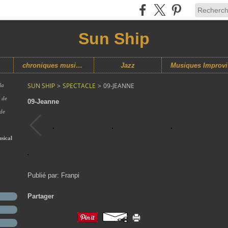
Sun Ship
chroniques musicales
Jazz
M
SUN SHIP
>
SPECTACLE
>
09-JEANNE
la
s de
09-Jeanne
 de
sical
Publié par: Franpi
Partager