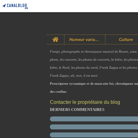
Home
Humeur variable
Culture
Franpi, photographe et chroniqueur musical de Rouen, aime 
photo, les concerts, les photos de concerts, la bière, les photo
bière, le Nord, les photos du nord, Frank Zappa et les photos
Frank Zappa, ah, non, il est mort.
Prescripteur tyrannique et de mauvaise foi, chroniqueur mu
des confins.
Contacter le propriétaire du blog
DERNIERS COMMENTAIRES