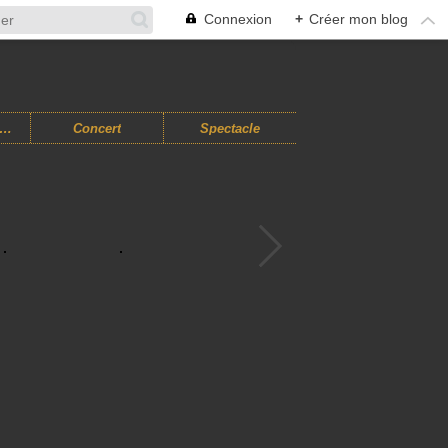
Connexion
+
Créer mon blog
usiques Improvisées
Concert
Spectacle