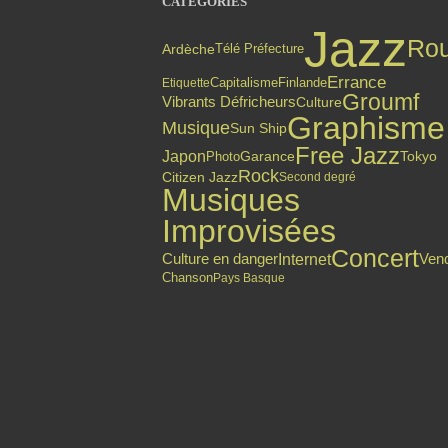
CATÉGORIES
Jazz
Ro
Ardèche
Télé Préfecture
Errance
Finlande
Capitalisme
Etiquette
Groumf
Vibrants Défricheurs
Culture
Graphisme
Musique
Sun Ship
Free Jazz
Japon
Photo
Garance
Tokyo
Rock
Citizen Jazz
Second degré
Musiques
Improvisées
Concert
Culture en danger
Internet
Ven
Chanson
Pays Basque
Top articles