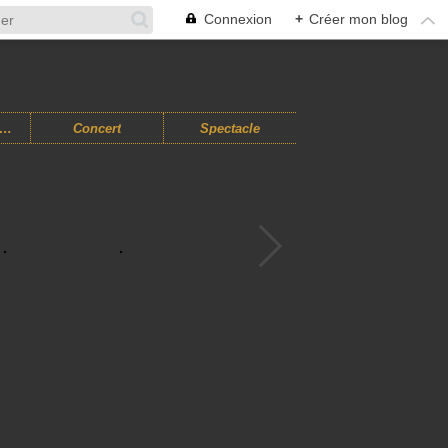
Connexion
+
Créer mon blog
usiques Improvisées
Concert
Spectacle