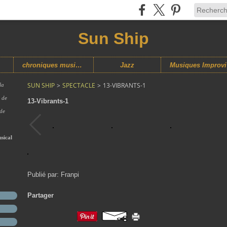
Sun Ship
chroniques musicales
Jazz
M
SUN SHIP
>
SPECTACLE
>
13-VIBRANTS-1
la
s de
13-Vibrants-1
 de
sical
Publié par: Franpi
Partager