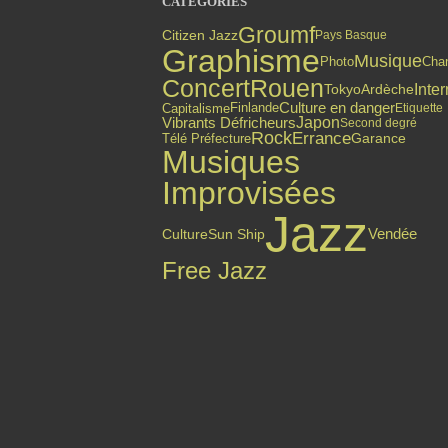
CATÉGORIES
Groumf
Citizen Jazz
Pays Basque
Graphisme
Musique
Photo
Cha
Concert
Rouen
Inter
Tokyo
Ardèche
Culture en danger
Finlande
Capitalisme
Etiquette
Japon
Vibrants Défricheurs
Second degré
Rock
Errance
Garance
Télé Préfecture
Musiques
Improvisées
Jazz
Vendée
Culture
Sun Ship
Free Jazz
Top articles