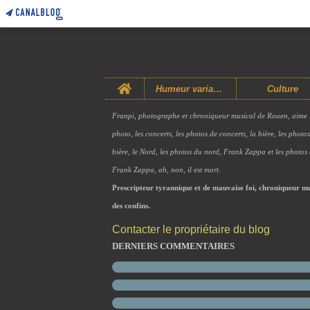
Home
Humeur variable
Culture
Franpi, photographe et chroniqueur musical de Rouen, aime 
photo, les concerts, les photos de concerts, la bière, les photo
bière, le Nord, les photos du nord, Frank Zappa et les photos
Frank Zappa, ah, non, il est mort.
Prescripteur tyrannique et de mauvaise foi, chroniqueur mu
des confins.
Contacter le propriétaire du blog
DERNIERS COMMENTAIRES